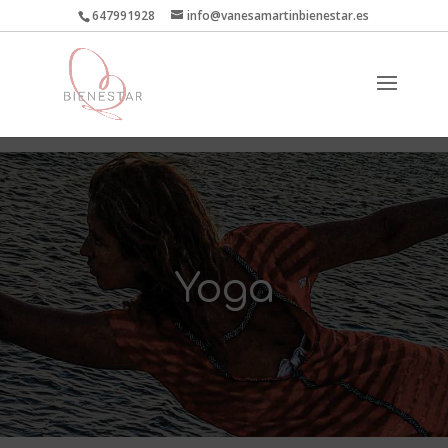
647991928
info@vanesamartinbienestar.es
Yoga