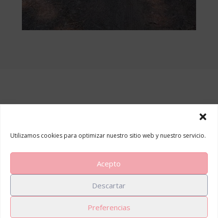
Utilizamos cookies para optimizar nuestro sitio web y nuestro servicio.
Inicio
Servicios
Retiros de bienestar
Acepto
Blog
Sobre Mí
Contacto
Descartar
Política de privacidad
|
Política de cookies
|
Preferencias
Política de cancelación internacional
|
Política de