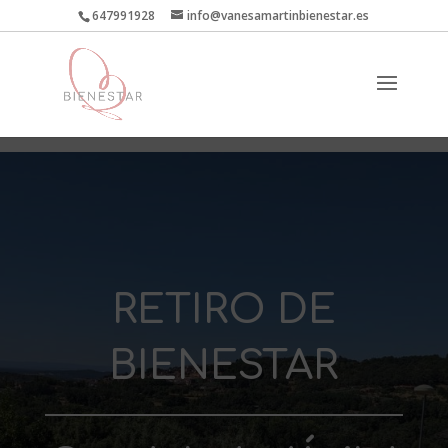
647991928
info@vanesamartinbienestar.es
RETIRO DE
BIENESTAR