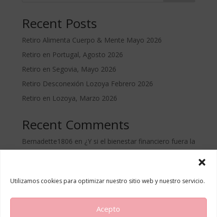
Recent Posts
Retiro Alimenta Cuerpo & Mente Mayo 2026
Retiro en Portugal, Agosto 2026
Retiro en Segovia, Mayo 2026
Retiro Desconexión Lozoya Febrero 2026
Retiro en Lozoya, Marzo 2026
Recent Comments
Bernadette1806
en
¿Y si el bienestar financiero fuera la
clave?
Utilizamos cookies para optimizar nuestro sitio web y nuestro servicio.
Inicio
Servicios
Retiros de bienestar
Acepto
Blog
Sobre Mí
Contacto