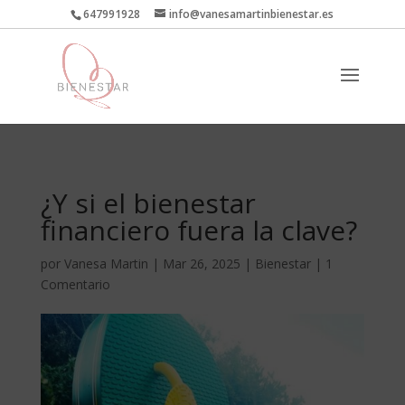
647991928
info@vanesamartinbienestar.es
¿Y si el bienestar
financiero fuera la clave?
por
Vanesa Martin
|
Mar 26, 2025
|
Bienestar
|
1
Comentario