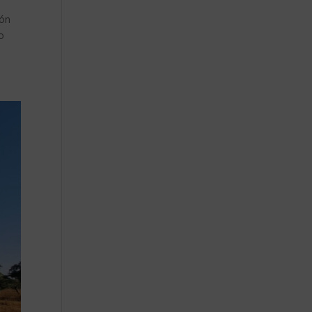
ión
o