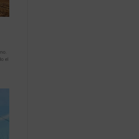
rno.
o el