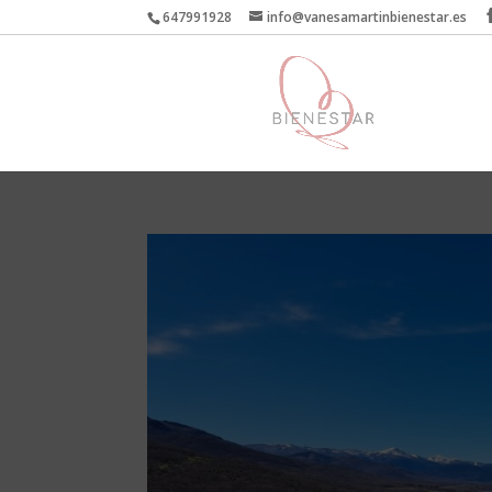
647991928
info@vanesamartinbienestar.es