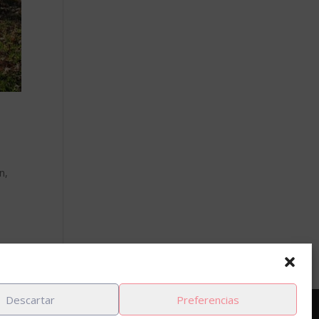
n,
tes »
Descartar
Preferencias