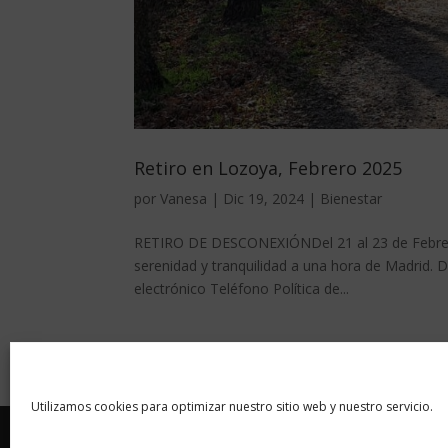
Retiro en Lozoya, Febrero 2025
por
Vanesa
|
Dic 19, 2024
|
Bienestar
RETIRO DE DESCONEXIÓNDel 21 al 23 de Febrero
serenidad y tranquilidad a una hora de Madrid.
electrónico Teléfono Política de...
« Entradas más antiguas
Utilizamos cookies para optimizar nuestro sitio web y nuestro servicio.
Inicio
Servicios
Retiros de bienestar