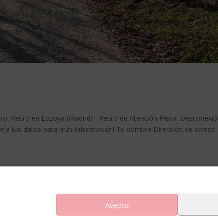
. Retiro en Lozoya (Madrid) Retiro de Atención Plena. Desconexió
 Deja tus datos para más información! Tu nombre Dirección de correo
Entradas siguien
Acepto
Blog
Sobre Mí
Contacto