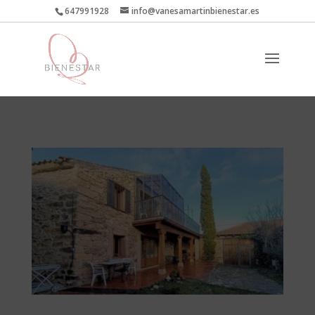
647991928
info@vanesamartinbienestar.es